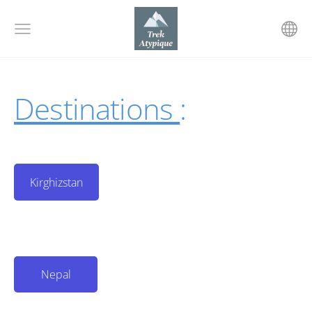
Destinations
:
Kirghizstan
Nepal